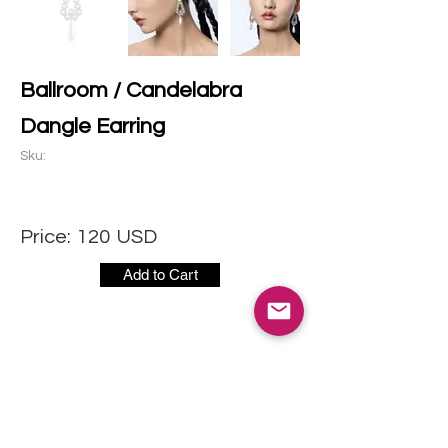
Ballroom / Candelabra
Dangle Earring
Sku:
Price:
120
USD
Add to Cart
社交媒体