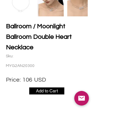
Ballroom / Moonlight
Ballroom Double Heart
Necklace
Sku:
MYG2AN20300
Price:
106
USD
Add to Cart
社交媒体