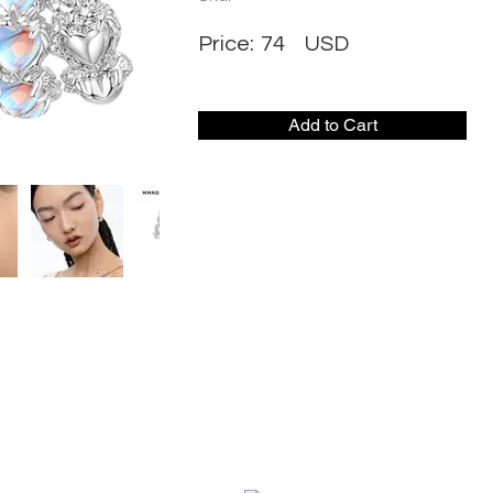
Price:
74
USD
Add to Cart
社交媒体