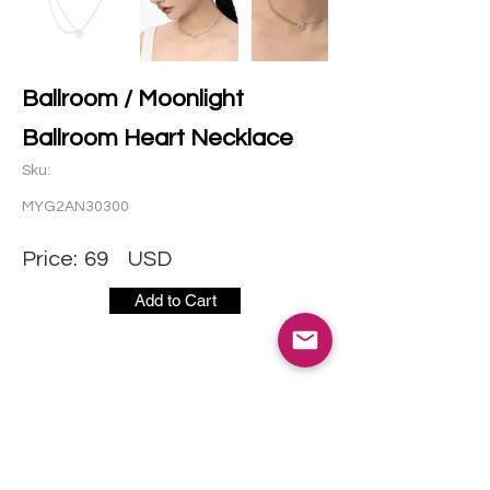
Ballroom / Moonlight
Ballroom Heart Necklace
Sku:
MYG2AN30300
Price:
69
USD
Add to Cart
社交媒体