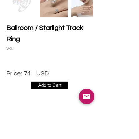
Ballroom / Starlight Track
Ring
Sku:
Price:
74
USD
Add to Cart
社交媒体