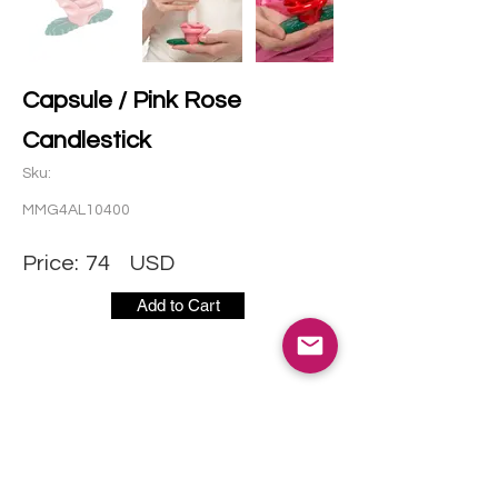
Capsule / Pink Rose
Candlestick
Sku:
MMG4AL10400
Price:
74
USD
Add to Cart
社交媒体