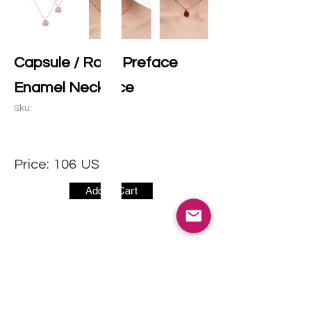
Capsule / Rose Preface
Enamel Necklace
Sku:
Price:
106
USD
Add to Cart
社交媒体