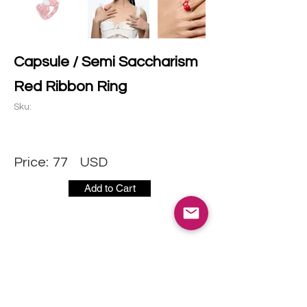
Capsule / Semi Saccharism
Red Ribbon Ring
Sku:
Price:
77
USD
Add to Cart
社交媒体