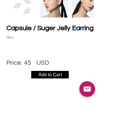
Capsule / Suger Jelly Earring
Sku:
Price:
45
USD
Add to Cart
社交媒体