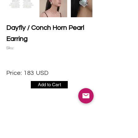
Dayfly / Conch Horn Pearl
Earring
Sku:
Price:
183
USD
Add to Cart
社交媒体