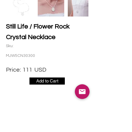
Still Life / Flower Rock
Crystal Necklace
Sku:
MJW5CN30300
Price:
111
USD
Add to Cart
社交媒体