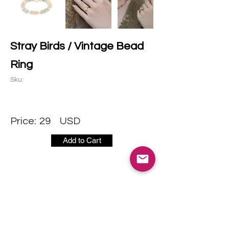
Stray Birds / Vintage Bead
Ring
Sku:
Price:
29
USD
Add to Cart
社交媒体