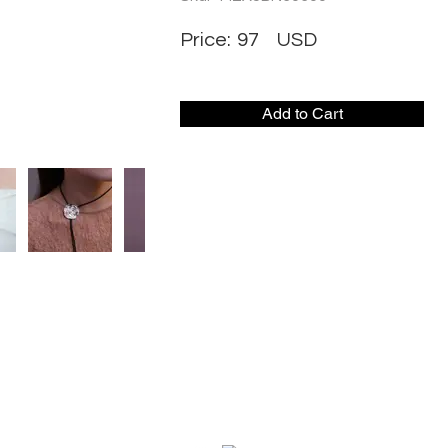
Price:
97
USD
Add to Cart
社交媒体