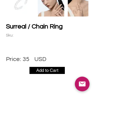
Surreal / Chain Ring
Sku:
Price:
35
USD
Add to Cart
社交媒体