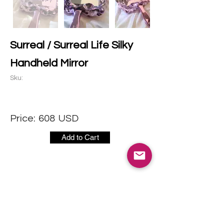
Surreal / Surreal Life Silky
Handheld Mirror
Sku:
Price:
608
USD
Add to Cart
社交媒体