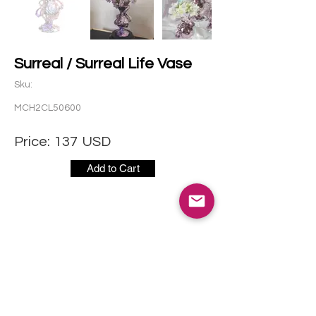
Surreal / Surreal Life Vase
Sku:
MCH2CL50600
Price:
137
USD
Add to Cart
社交媒体